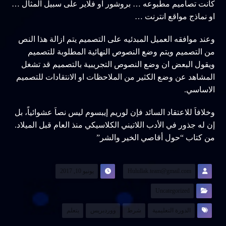
كانت تصاميم مطبوعه … بروشور او فلاير على سبيل المثال …
او نماذج مواقع انترنت …
وعند موافقه العميل المبدئيه على التصميم يتم ازالة هذا النص
من التصميم ويتم وضع النصوص النهائية المطلوبة للتصميم
ويقول البعض ان وضع النصوص التجريبية بالتصميم قد تشغل
المشاهد عن وضع الكثير من الملاحظات او الانتقادات للتصميم
الاساسي.
وخلافاَ للاعتقاد السائد فإن لوريم إيبسوم ليس نصاَ عشوائياً، بل
إن له جذور في الأدب اللاتيني الكلاسيكي منذ العام قبل الميلاد.
من كتاب “حول أقاصي الخير والشر”
Hulullak.team@gmail.com
يونيو 10, 2017
Uncategorized
الدورة التعليمية
شرط
ووردبريس
يتعلم