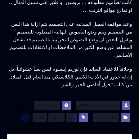
كانت تصاميم مطبوعه … بروشور او فلاير على سبيل المثال …
او نماذج مواقع انترنت …
وعند موافقه العميل المبدئيه على التصميم يتم ازالة هذا النص
من التصميم ويتم وضع النصوص النهائية المطلوبة للتصميم
ويقول البعض ان وضع النصوص التجريبية بالتصميم قد تشغل
المشاهد عن وضع الكثير من الملاحظات او الانتقادات للتصميم
الاساسي.
وخلافاَ للاعتقاد السائد فإن لوريم إيبسوم ليس نصاَ عشوائياً، بل
إن له جذور في الأدب اللاتيني الكلاسيكي منذ العام قبل الميلاد.
من كتاب “حول أقاصي الخير والشر”
Hulullak.team@gmail.com
يونيو 10, 2017
Uncategorized
مال
مشهور
مقابلة