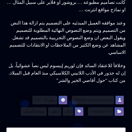
كانت تصاميم مطبوعه … بروشور او فلاير على سبيل المثال …
او نماذج مواقع انترنت …
وعند موافقه العميل المبدئيه على التصميم يتم ازالة هذا النص
من التصميم ويتم وضع النصوص النهائية المطلوبة للتصميم
ويقول البعض ان وضع النصوص التجريبية بالتصميم قد تشغل
المشاهد عن وضع الكثير من الملاحظات او الانتقادات للتصميم
الاساسي.
وخلافاَ للاعتقاد السائد فإن لوريم إيبسوم ليس نصاَ عشوائياً، بل
إن له جذور في الأدب اللاتيني الكلاسيكي منذ العام قبل الميلاد.
من كتاب “حول أقاصي الخير والشر”
Hulullak.team@gmail.com
يونيو 10, 2017
Uncategorized
مال
مطور
موقع الكتروني