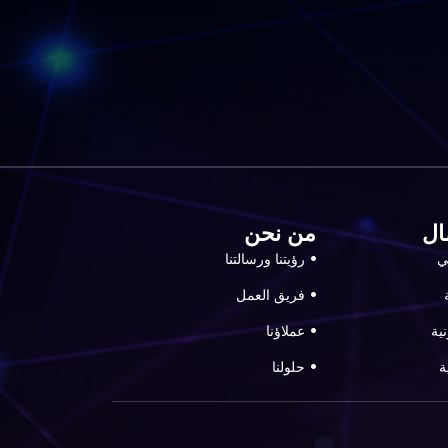
ال
من نحن
بي
رؤيتنا ورسالتنا
فريق العمل
ية
عملاؤنا
ة
حلولنا