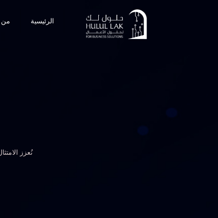
الرئيسية
من 
نُعزز الامتث