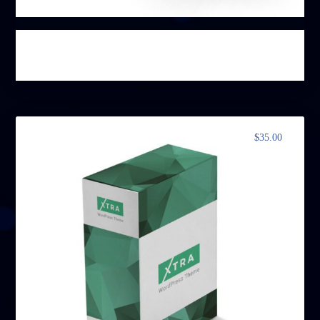
منتج ۲
$
35.00