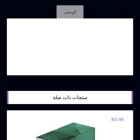
الوصف
المبيعات المركبة، أو ما يعرف بـمبيعات قطاع الأعمال هي
طريقة تستخدمها المؤسسات في التجارة أحيانًا عند
الحصول على تعاقدات ضخمة بشأن البضائع وأو الخدمات
وحينئذ يتحكم العميل في عملية البيع بإصدار طلب عرض
والمطالبة برد على العرض من الموردين المحددين سلفًا
أو الراغبين في ذلك.
منتجات ذات صلة
$
35.00