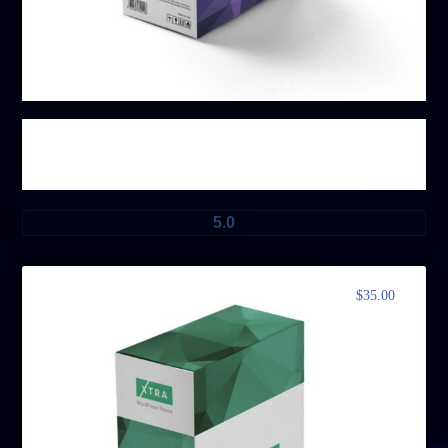
منتج ۲
5.0
$
35.00