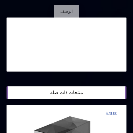
الوصف
المبيعات المركبة، أو ما يعرف بـمبيعات قطاع الأعمال هي
طريقة تستخدمها المؤسسات في التجارة أحيانًا عند
الحصول على تعاقدات ضخمة بشأن البضائع وأو الخدمات
وحينئذ يتحكم العميل في عملية البيع بإصدار طلب عرض
والمطالبة برد على العرض من الموردين المحددين سلفًا
أو الراغبين في ذلك.
منتجات ذات صلة
$
20.00