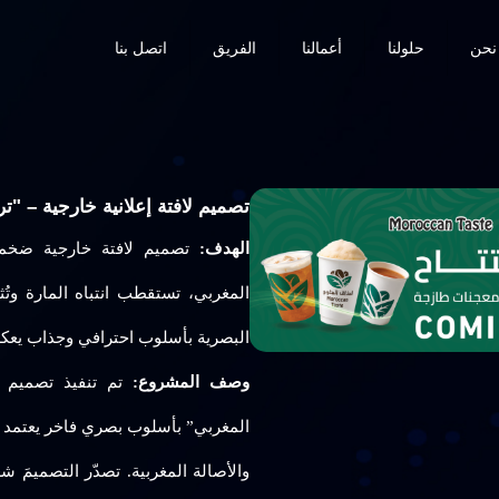
نحن
حلولنا
أعمالنا
الفريق
اتصل بنا
تصميم لافتة إعلانية خارجية – "ترق
الهدف:
تصميم لافتة خارجية ضخمة
المغربي، تستقطب انتباه المارة وتُ
البصرية بأسلوب احترافي وجذاب يعكس
وصف المشروع:
تم تنفيذ تصميم ل
المغربي” بأسلوب بصري فاخر يعتمد الأخ
والأصالة المغربية. تصدّر التصميمَ ش