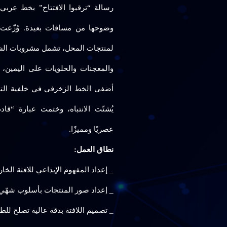
رسالة “ترقبوا الافتتاح” بخط عرب
وضوحها من مسافات بعيدة. وُزّعت 
لمنتجات المحل، تشمل مشروبات الشا
والمعجنات والحلويات على اليمين، ل
أضفى الخط الزخرفي في خلفية التصميم
يُشتّت الانتباه، وختمت عبارة “قادم 
عصريًا ومميزًا.
نطاق العمل:
_ إعداد المفهوم الإبداعي للافتة الخار
_ إعداد صور المنتجات بأسلوب شهّي مُ
_ تصميم اللافتة بدقة عالية تصلح للطب