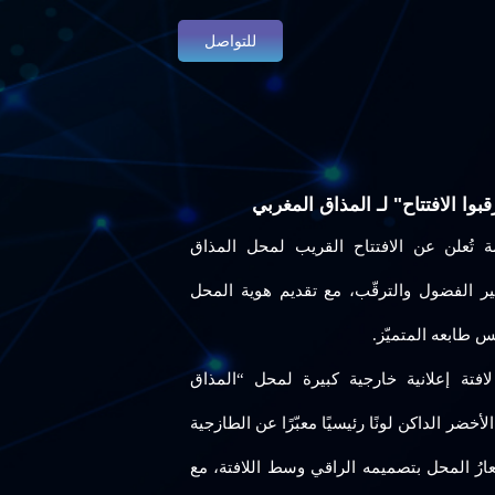
للتواصل
بوا الافتتاح" لـ المذاق المغربي
 تُعلن عن الافتتاح القريب لمحل المذاق
ثير الفضول والترقّب، مع تقديم هوية المحل
 طابعه المتميّز.
افتة إعلانية خارجية كبيرة لمحل “المذاق
ضر الداكن لونًا رئيسيًا معبّرًا عن الطازجية
عارُ المحل بتصميمه الراقي وسط اللافتة، مع