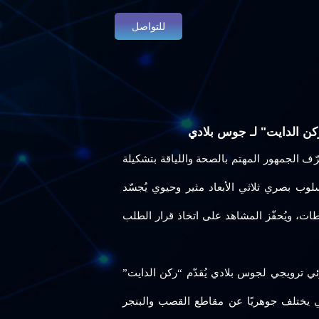
للتواصل
ن الدايت" لـ جوس بلادي
ّف الجمهور المهتم بالصحة واللياقة بتشكيلة
ب بصري ثلاثي الأبعاد مثير وحيوي يُجسّد
طات، ويُحفّز المشاهد على اتخاذ قرار الطلب
ئي ترويجي لجوس بلادي يُقدّم “ركن الدايت”
ئي يختلف جوهريًا عن مقاطع القصب والبنجر