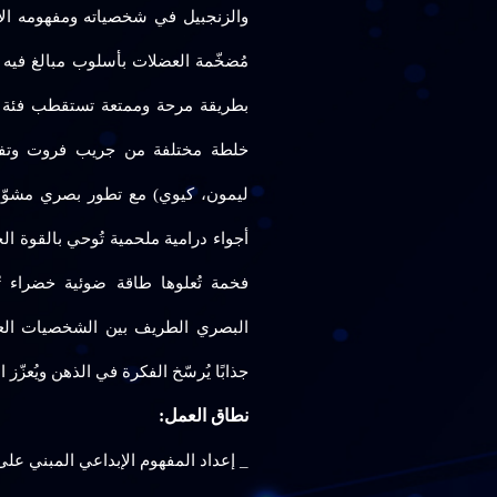
والزنجبيل في شخصياته ومفهومه ال
مُضخّمة العضلات بأسلوب مبالغ فيه ك
بطريقة مرحة وممتعة تستقطب فئة م
خلطة مختلفة من جريب فروت وتفاح 
ليمون، كيوي) مع تطور بصري مشوّق
أجواء درامية ملحمية تُوحي بالقوة ال
فخمة تُعلوها طاقة ضوئية خضراء تُ
البصري الطريف بين الشخصيات العضل
جذابًا يُرسّخ الفكرة في الذهن ويُعزّز
نطاق العمل:
_ إعداد المفهوم الإبداعي المبني عل