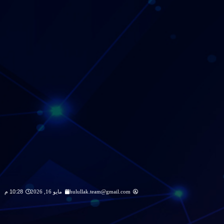
hulullak.team@gmail.com
مايو 16, 2026
10:28 م