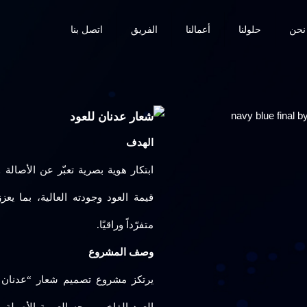
نحن
حلولنا
أعمالنا
الفريق
اتصل بنا
شعار عدنان للعود
الهدف
ابتكار هوية بصرية تعبّر عن الأصال
قيمة العود وجودته العالية، بما يعز
متفرّداً وراقيًا.
وصف المشروع
يرتكز مشروع تصميم شعار “عدنان ل