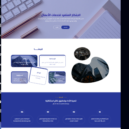
ع
ت
ا
ع
س
ت
ب
ا
م
ا
ف
ا