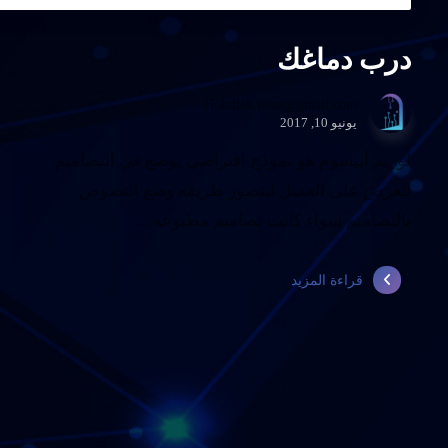
درب دماغك
Hulullak.team@gmail.com
يونيو 10, 2017
لوريم ايبسوم هو نموذج افتراضي يوضع في التصاميم
لتعرض على العميل ليتصور طريقه وضع النصوص
بالتصاميم سواء كانت تصاميم مطبوعه ...
قراءة المزيد