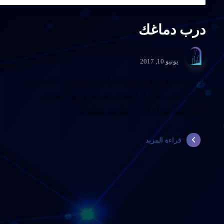
درب دماغك
Hulullak.team@gmail.com
يونيو 10, 2017
لوريم ايبسوم هو نموذج افتراضي يوضع في التصاميم
لتعرض على العميل ليتصور طريقه وضع النصوص
بالتصاميم سواء كانت تصاميم مطبوعه ...
قراءة المزيد