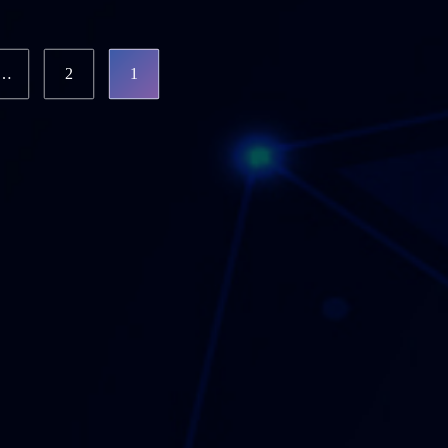
…
2
1